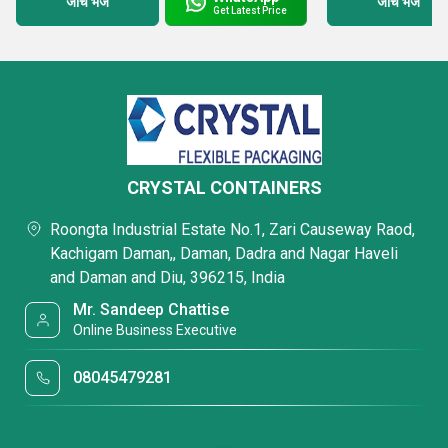
जांच भेजें
जांच भेजें
Get Latest Price
CRYSTAL CONTAINERS
Roongta Industrial Estate No.1, Zari Causeway Raod,
Kachigam Daman,, Daman, Dadra and Nagar Haveli
and Daman and Diu, 396215, India
Mr. Sandeep Chattise
Online Business Executive
08045479281